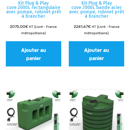
Kit Plug & Play
Kit Plug & Play
cuve 2000L rectangulaire
cuve 2000L bande acier
avec pompe, robinet prêt
avec pompe, robinet prêt
à brancher
à brancher
2075,00
€
2241,67
€
HT (Livré - France
HT (Livré - France
métropolitaine)
métropolitaine)
Ajouter au
Ajouter au
panier
panier