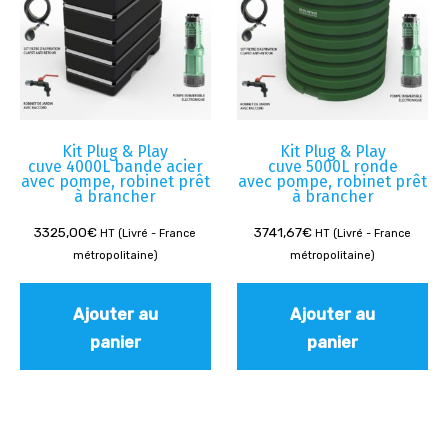
Kit Plug & Play
Kit Plug & Play
cuve 4000L bande acier
cuve 5000L ronde
avec pompe, robinet prêt
avec pompe, robinet prêt
à brancher
à brancher
3325,00
€
3741,67
€
HT (Livré - France
HT (Livré - France
métropolitaine)
métropolitaine)
Ajouter au
Ajouter au
panier
panier