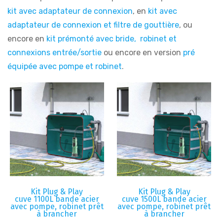
kit avec adaptateur de connexion
, en
kit avec
adaptateur de connexion et filtre de gouttière
, ou
encore en
kit prémonté avec bride, robinet et
connexions entrée/sortie
ou encore en version
pré
équipée avec pompe et robinet
.
Kit Plug & Play
Kit Plug & Play
cuve 1100L bande acier
cuve 1500L bande acier
avec pompe, robinet prêt
avec pompe, robinet prêt
à brancher
à brancher