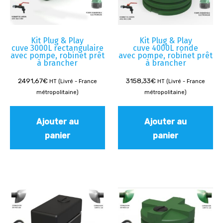
Kit Plug & Play
Kit Plug & Play
cuve 3000L rectangulaire
cuve 4000L ronde
avec pompe, robinet prêt
avec pompe, robinet prêt
à brancher
à brancher
2491,67
€
3158,33
€
HT (Livré - France
HT (Livré - France
métropolitaine)
métropolitaine)
Ajouter au
Ajouter au
panier
panier