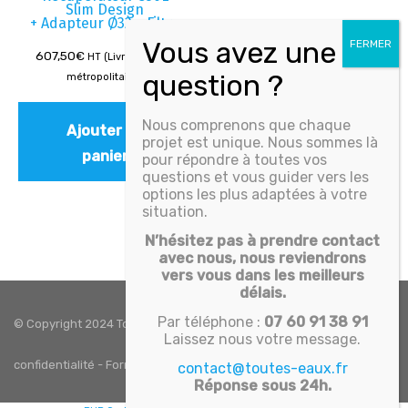
Slim Design
+ Adapteur Ø32 + Filtre
607,50
€
HT (Livré - France
métropolitaine)
Nous comprenons que chaque
Ajouter au
projet est unique. Nous sommes là
panier
pour répondre à toutes vos
questions et vous guider vers les
options les plus adaptées à votre
situation.
N’hésitez pas à prendre contact
avec nous, nous reviendrons
vers vous dans les meilleurs
délais.
Par téléphone :
07 60 91 38 91
© Copyright 2024 Toutes eaux. Tous droits réservés -
Politique de
Laissez nous votre message.
confidentialité
-
Formulaire de contact
-
CGV
-
Mentions légales
contact@toutes-eaux.fr
Réponse sous 24h.