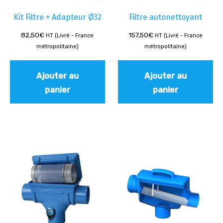
Kit Filtre + Adapteur Ø32
Filtre autonettoyant
82,50
€
157,50
€
HT (Livré - France
HT (Livré - France
métropolitaine)
métropolitaine)
Ajouter au
Ajouter au
panier
panier