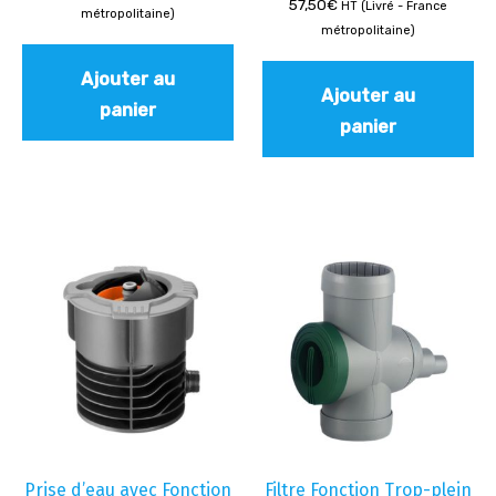
57,50
€
HT (Livré - France
métropolitaine)
métropolitaine)
Ajouter au
Ajouter au
panier
panier
Prise d’eau avec Fonction
Filtre Fonction Trop-plein