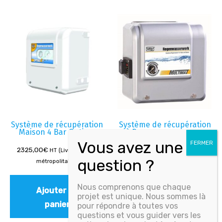
Système de récupération
Système de récupération
Maison 4 Bar Optima
à Pompe surpresseur
2325,00
€
2741,67
€
HT (Livré - France
HT (Livré - France
métropolitaine)
métropolitaine)
Nous comprenons que chaque
Ajouter au
Ajouter au
projet est unique. Nous sommes là
panier
panier
pour répondre à toutes vos
questions et vous guider vers les