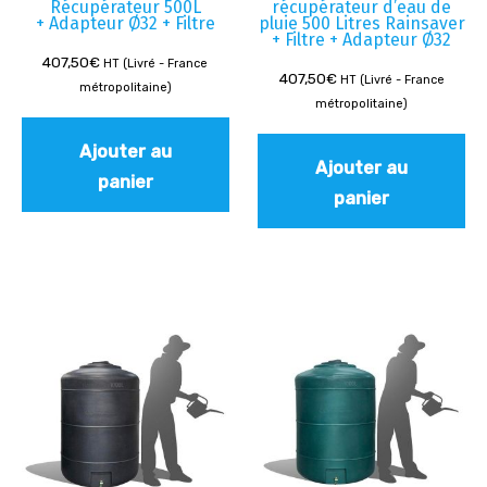
Récupérateur 500L
récupérateur d’eau de
+ Adapteur Ø32 + Filtre
pluie 500 Litres Rainsaver
+ Filtre + Adapteur Ø32
407,50
€
HT (Livré - France
407,50
€
HT (Livré - France
métropolitaine)
métropolitaine)
Ajouter au
Ajouter au
panier
panier