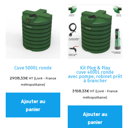
Cuve 5000L ronde
Kit Plug & Play
cuve 4000L ronde
avec pompe, robinet prêt
2908,33
€
HT (Livré - France
à brancher
métropolitaine)
3158,33
€
HT (Livré - France
métropolitaine)
Ajouter au
panier
Ajouter au
panier