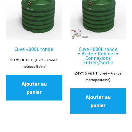
Cuve 4000L ronde
Cuve 4000L ronde
+ Bride + Robinet +
Connexions
2075,00
€
HT (Livré - France
Entrée/Sortie
métropolitaine)
2491,67
€
HT (Livré - France
métropolitaine)
Ajouter au
panier
Ajouter au
panier