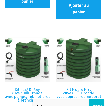
panier
Ajouter au
panier
Kit Plug & Play
Kit Plug & Play
cuve 5000L ronde
cuve 6000L ronde
avec pompe, robinet prêt
avec pompe, robinet prêt
à brancher
à brancher