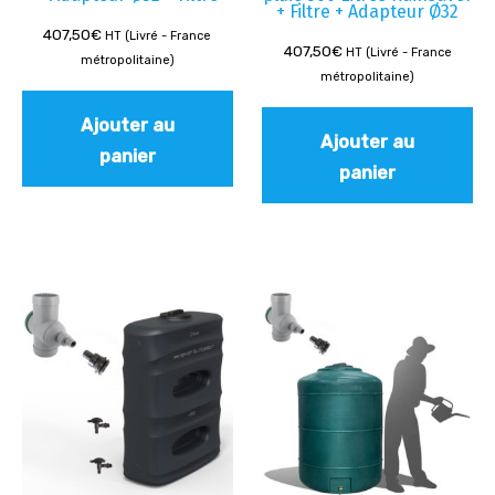
+ Filtre + Adapteur Ø32
407,50
€
HT (Livré - France
407,50
€
HT (Livré - France
métropolitaine)
métropolitaine)
Ajouter au
Ajouter au
panier
panier