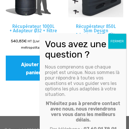
Récupérateur 1000L
Récupérateur 850L
+ Adapteur Ø32 + Filtre
Slim Design
+ Adapteur Ø32 + Filtre
540,83
€
HT (Livré - France
607,50
€
HT (Livré - France
métropolitaine)
métropolitaine)
Ajouter au
Nous comprenons que chaque
Ajouter au
projet est unique. Nous sommes là
panier
panier
pour répondre à toutes vos
questions et vous guider vers les
options les plus adaptées à votre
situation.
N’hésitez pas à prendre contact
avec nous, nous reviendrons
vers vous dans les meilleurs
délais.