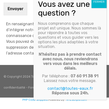
Envoyer
Nous comprenons que chaque
En renseignant votre adresse email, vous acceptez
projet est unique. Nous sommes là
d’intégrer notre base de données et vous prenez
pour répondre à toutes vos
connaissance de notre
Politique de confidentialité
.
questions et vous guider vers les
Vous pouvez demander à tout moment la
options les plus adaptées à votre
situation.
suppression de vos données en nous contactant à
l’adresse contact@cuves-et-fosses.com
N’hésitez pas à prendre contact
avec nous, nous reviendrons
vers vous dans les meilleurs
délais.
Par téléphone :
07 60 91 38 91
© Copyright 2024 Toutes eaux. Tous droits réservés -
Politique de
Laissez nous votre message.
confidentialité
-
Formulaire de contact
-
CGV
-
Mentions légales
contact@toutes-eaux.fr
Réponse sous 24h.
PHP Code Snippets
Powered By :
XYZScripts.com