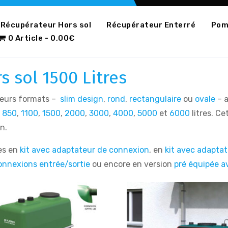
Récupérateur Hors sol
Récupérateur Enterré
Pomp
0 Article
0,00€
 sol 1500 Litres
sieurs formats –
slim design
,
rond
,
rectangulaire
ou
ovale
– 
,
850
,
1100
,
1500
,
2000
,
3000
,
4000
,
5000
et
6000
litres. C
n.
les en
kit avec adaptateur de connexion
, en
kit avec adaptat
connexions entrée/sortie
ou encore en version
pré équipée a