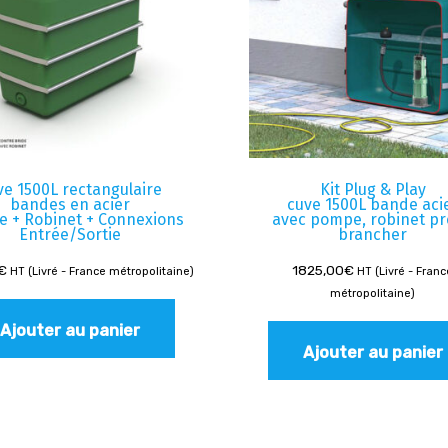
ve 1500L rectangulaire
Kit Plug & Play
bandes en acier
cuve 1500L bande aci
de + Robinet + Connexions
avec pompe, robinet pr
Entrée/Sortie
brancher
€
1825,00
€
HT (Livré - France métropolitaine)
HT (Livré - Fran
métropolitaine)
Ajouter au panier
Ajouter au panier