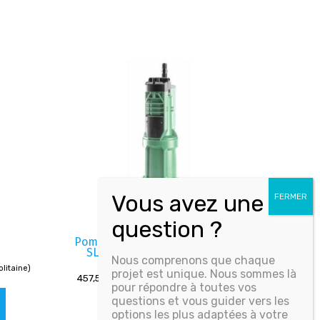
Pompe submersible automatique
SLIM RAIN DIVERTRON 1900X
Nous comprenons que chaque
olitaine)
projet est unique. Nous sommes là
457,50
€
HT (Livré - France métropolitaine)
pour répondre à toutes vos
questions et vous guider vers les
options les plus adaptées à votre