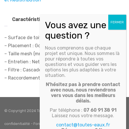
Caractéristiques techniques
– Surface de toit (m²) : 70
– Placement : Gouttière
Nous comprenons que chaque
projet est unique. Nous sommes là
– Taille mesh (mm) : 0,7 x 1,7
pour répondre à toutes vos
– Entretien : Nettoyage 1-2 fois par an
questions et vous guider vers les
– Filtre : Cascade
options les plus adaptées à votre
situation.
– Raccordement entrée : ø110
N’hésitez pas à prendre contact
avec nous, nous reviendrons
vers vous dans les meilleurs
délais.
Par téléphone :
07 60 91 38 91
© Copyright 2024 Toutes eaux. Tous droits réservés -
Politique de
Laissez nous votre message.
confidentialité
-
Formulaire de contact
-
CGV
-
Mentions légales
contact@toutes-eaux.fr