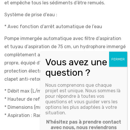
et empêche tous les sédiments d’être remués.
Système de prise d’eau :
* Avec fonction d’arrêt automatique de l’eau
Pompe immergée automatique avec filtre d’aspiration
et tuyau d’aspiration de 75 cm, un hydrophore immergé
complètement automatique pour le pompage d’eau
propre, équipé d’une unité de commande et de
protection électronique régulant la pression, avec
clapet anti-retour et sécurité manque d’eau :
Nous comprenons que chaque
projet est unique. Nous sommes là
* Débit max (L/min) : 95
pour répondre à toutes vos
* Hauteur de refoulement max (m) : 46
questions et vous guider vers les
options les plus adaptées à votre
* Dimensions (mm) : ø150 x H480
situation.
* Aspiration : Raccord aspiration inox 1’’
N’hésitez pas à prendre contact
avec nous, nous reviendrons