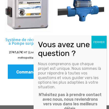
Système de récupération
Filtre compact ø110
à Pompe surpresseur
Set Béton
2741,67
€
408,33
€
HT (Livré - France
HT (Livré - France
métropolitaine)
métropolitaine)
Nous comprenons que chaque
projet est unique. Nous sommes là
Commander
Commander
pour répondre à toutes vos
questions et vous guider vers les
options les plus adaptées à votre
situation.
N’hésitez pas à prendre contact
avec nous, nous reviendrons
vers vous dans les meilleurs
délais.