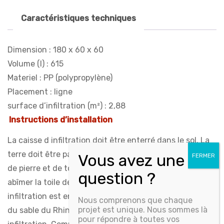
Caractéristiques techniques
Dimension : 180 x 60 x 60
Volume (l) : 615
Materiel :
PP (polypropylène)
Placement :
ligne
surface d’infiltration (m²) :
2,88
Instructions d’installation
La caisse d infiltration doit être enterré dans le sol. La
terre doit être parfaitement égalisée et être dépourvue
de pierre et de tout autre objet tranchant qui pourrait
abîmer la toile de protection. Une fois que la caisse d
infiltration est en place, veuillez remplir les côtés avec
Nous comprenons que chaque
projet est unique. Nous sommes là
du sable du Rhin ou du gravier afin d obtenir une bonne
pour répondre à toutes vos