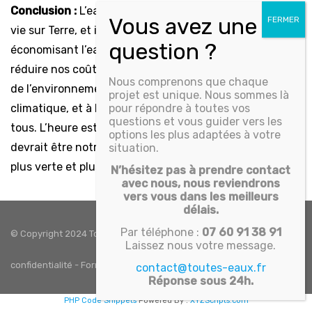
Conclusion :
L’eau est une ressource essentielle pour la
vie sur Terre, et il est de notre devoir de la préserver. En
économisant l’eau, nous pouvons non seulement
réduire nos coûts, mais aussi contribuer à la protection
Nous comprenons que chaque
de l’environnement, à la lutte contre le changement
projet est unique. Nous sommes là
climatique, et à la création d’un avenir durable pour
pour répondre à toutes vos
questions et vous guider vers les
tous. L’heure est venue d’agir, et « Économisons l’eau »
options les plus adaptées à votre
devrait être notre cri de ralliement pour une planète
situation.
plus verte et plus saine.
N’hésitez pas à prendre contact
avec nous, nous reviendrons
vers vous dans les meilleurs
délais.
Par téléphone :
07 60 91 38 91
© Copyright 2024 Toutes eaux. Tous droits réservés -
Politique de
Laissez nous votre message.
confidentialité
-
Formulaire de contact
-
CGV
-
Mentions légales
contact@toutes-eaux.fr
Réponse sous 24h.
PHP Code Snippets
Powered By :
XYZScripts.com