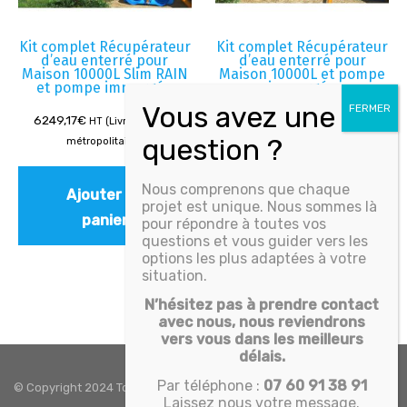
Kit complet Récupérateur
Kit complet Récupérateur
d’eau enterré pour
d’eau enterré pour
Maison 10000L Slim RAIN
Maison 10000L et pompe
et pompe immergée
immergée
6249,17
€
6415,83
€
HT (Livré - France
HT (Livré - France
métropolitaine)
métropolitaine)
Nous comprenons que chaque
Ajouter au
Ajouter au
projet est unique. Nous sommes là
panier
panier
pour répondre à toutes vos
questions et vous guider vers les
options les plus adaptées à votre
situation.
N’hésitez pas à prendre contact
avec nous, nous reviendrons
vers vous dans les meilleurs
délais.
Par téléphone :
07 60 91 38 91
© Copyright 2024 Toutes eaux. Tous droits réservés -
Politique de
Laissez nous votre message.