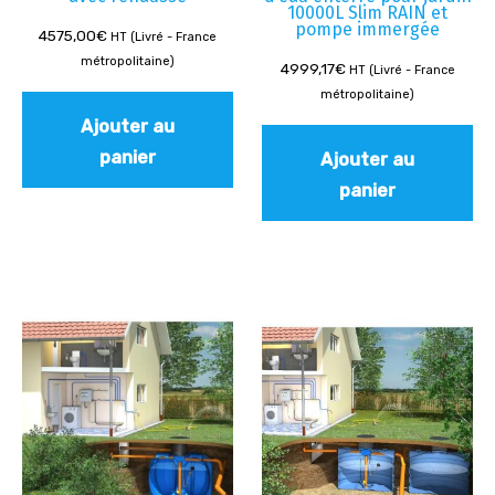
10000L Slim RAIN et
pompe immergée
4575,00
€
HT (Livré - France
métropolitaine)
4999,17
€
HT (Livré - France
métropolitaine)
Ajouter au
panier
Ajouter au
panier