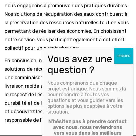
nous engageons à promouvoir des pratiques durables.
Nos solutions de récupération des eaux contribuent à
la préservation des ressources naturelles tout en vous
permettant de réaliser des économies. En choisissant
notre service, vous participez également à cet effort
collectif pour un avenir plus vert.
En conclusion, notre service de fournisseur de
solutions de récupération et d’utilisation des eaux offre
une combinaison unique de conseils personnalisés, de
Nous comprenons que chaque
livraison rapide et de produits de qualité, le tout dans
projet est unique. Nous sommes là
le respect de l’éco-responsabilité. Faites le choix de la
pour répondre à toutes vos
questions et vous guider vers les
durabilité et de l’efficacité en optant pour nos produits,
options les plus adaptées à votre
et découvrez les nombreux avantages que la gestion
situation.
responsable de l’eau peut apporter à votre quotidien.
N’hésitez pas à prendre contact
avec nous, nous reviendrons
vers vous dans les meilleurs